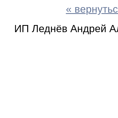
« вернутьс
ИП Леднёв Андрей А