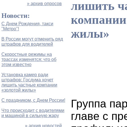
лишить ч
» архив опросов
Новости:
компании
С Днем Рождения, такси
"Метро"!
жилы»
В России могут отменить ряд
штрафов для водителей
Скоростные режимы на
трассах изменятся: что об
этом известно
Установка камер ради
штрафов: Госдума хочет
лишить частные компании
«золотой жилы»
Группа па
С праздником, с Днем России!
Что происходит с водителями
главе с п
и машиной в сильную жару
» архив новостей