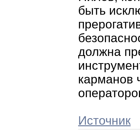
быть искл
прерогатив
безопаснос
должна пр
инструмен
карманов 
операторо
Источник