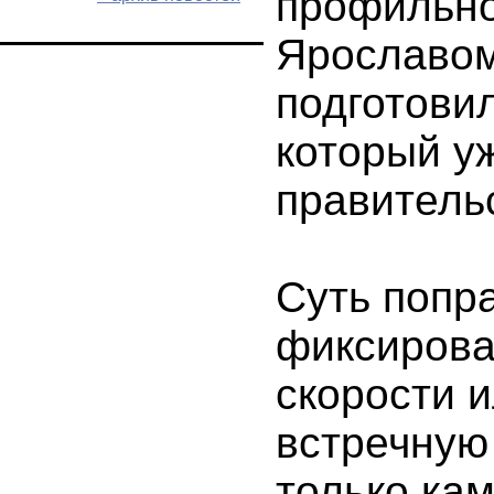
профильно
Ярославо
подготовил
который у
правитель
Суть попра
фиксирова
скорости 
встречную
только ка