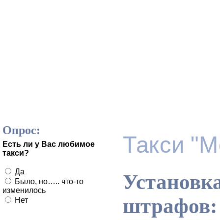
Главная
Тарифы
Гос
Юмор
О нас
Опрос:
Такси "М
Есть ли у Вас любимое
такси?
Да
Установка
Было, но….. что-то
изменилось
штрафов: 
Нет