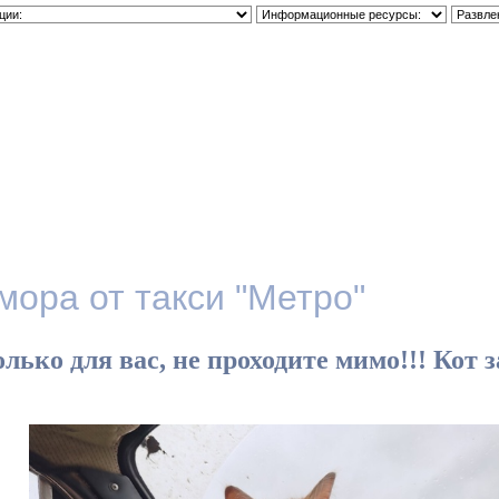
тевая
Наши фото
Помощь водителю
Юмор
О нас
ора от такси "Метро"
олько для вас, не проходите мимо!!! Кот з