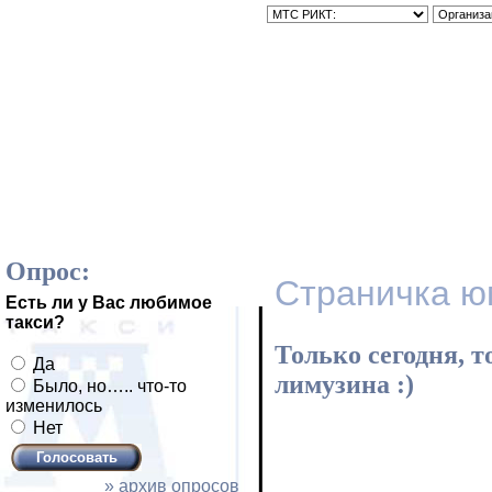
Главная
Тарифы
Гос
Опрос:
Страничка юм
Есть ли у Вас любимое
такси?
Только сегодня, т
Да
лимузина :)
Было, но….. что-то
изменилось
Нет
» архив опросов