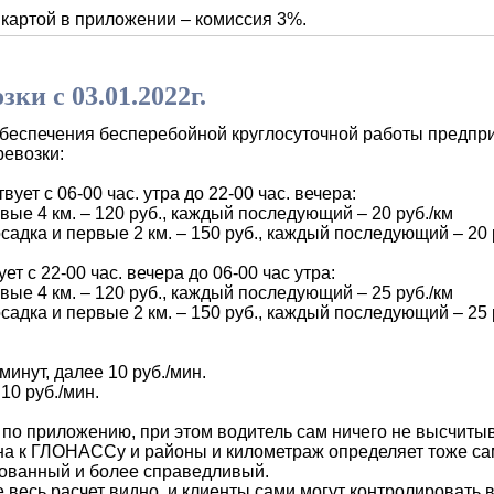
артой в приложении – комиссия 3%.
ки с 03.01.2022г.
обеспечения бесперебойной круглосуточной работы предпр
евозки:
т с 06-00 час. утра до 22-00 час. вечера:
рвые 4 км. – 120 руб., каждый последующий – 20 руб./км
осадка и первые 2 км. – 150 руб., каждый последующий – 20 
 с 22-00 час. вечера до 06-00 час утра:
рвые 4 км. – 120 руб., каждый последующий – 25 руб./км
осадка и первые 2 км. – 150 руб., каждый последующий – 25 
минут, далее 10 руб./мин.
10 руб./мин.
 приложению, при этом водитель сам ничего не высчитывае
на к ГЛОНАССу и районы и километраж определяет тоже са
зованный и более справедливый.
есь расчет видно, и клиенты сами могут контролировать в