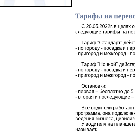
Тарифы на перевоз
С 20.05.2022г. в целях 
следующие тарифы на пер
Тариф "Стандарт" действуе
- по городу - посадка и пе
- пригород и межгород - п
Тариф "Ночной" действует
- по городу - посадка и пе
- пригород и межгород - п
Остановки:
- первая – бесплатно до 5 
- вторая и последующие – 
Все водители работают по
программа, она подключе
ведения бизнеса, цивили
У водителя на планшете в
называет.