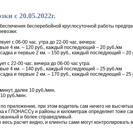
ки с 20.05.2022г.
обеспечения бесперебойной круглосуточной работы предпр
евозки:
т с 06-00 час. утра до 22-00 час. вечера:
рвые 4 км. – 120 руб., каждый последующий – 20 руб./км
осадка и первые 2 км. – 150 руб., каждый последующий – 20 
 с 22-00 час. вечера до 06-00 час утра:
рвые 4 км. – 140 руб., каждый последующий – 25 руб./км
осадка и первые 2 км. – 170 руб., каждый последующий – 25 
минут, далее 10 руб./мин.
10 руб./мин.
 приложению, при этом водитель сам ничего не высчитывае
на к ГЛОНАССу и районы и километраж определяет тоже са
зованный и более справедливый.
есь расчет видно, и клиенты сами могут контролировать в