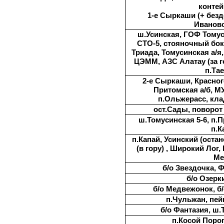
контей
1-е Сыркаши (+ безд
Ивановс
ш.Усинская, ГОФ Томус
СТО-5, стояночный бо
Триада, Томусинская а/я,
ЦЭММ, АЗС Алатау (за г
п.Та
2-е Сыркаши, Красног
Притомская а/б, М
п.Ольжерасс, кла
ост.Сады, поворот
ш.Томусинская 5-6, п.
п.К
п.Капай, Усинский (остан
(в гору) , Широкий Лог,
Ме
б/о Звездочка, 
б/о Озерк
б/о Медвежонок, б/
п.Чульжан, пе
б/о Фантазия, ш.
п.Косой Порог