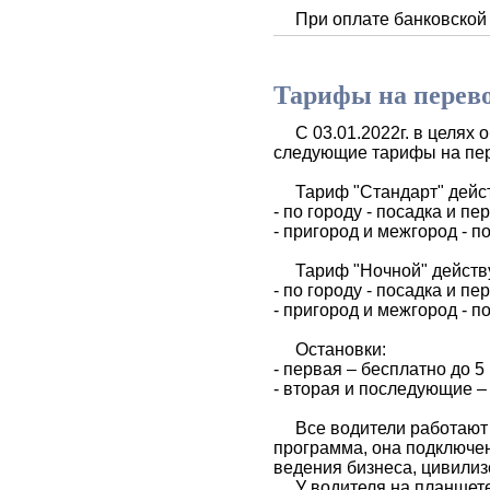
При оплате банковской к
Тарифы на перевоз
С 03.01.2022г. в целях 
следующие тарифы на пер
Тариф "Стандарт" действуе
- по городу - посадка и пе
- пригород и межгород - п
Тариф "Ночной" действует
- по городу - посадка и пе
- пригород и межгород - п
Остановки:
- первая – бесплатно до 5 
- вторая и последующие – 
Все водители работают по
программа, она подключе
ведения бизнеса, цивили
У водителя на планшете в