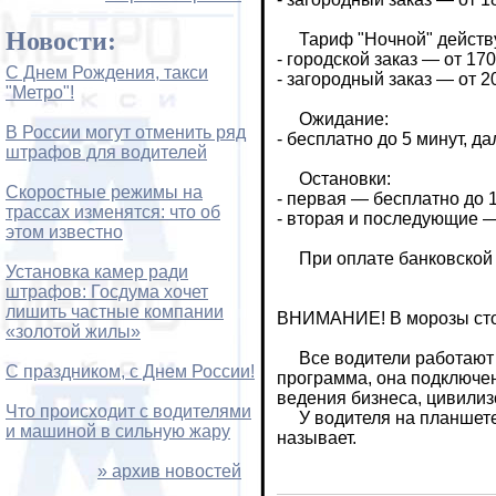
Новости:
Тариф "Ночной" действует
- городской заказ — от 170 
С Днем Рождения, такси
- загородный заказ — от 20
"Метро"!
Ожидание:
В России могут отменить ряд
- бесплатно до 5 минут, да
штрафов для водителей
Остановки:
Скоростные режимы на
- первая — бесплатно до 1
трассах изменятся: что об
- вторая и последующие —
этом известно
При оплате банковской к
Установка камер ради
штрафов: Госдума хочет
лишить частные компании
ВНИМАНИЕ! В морозы стои
«золотой жилы»
Все водители работают по
С праздником, с Днем России!
программа, она подключе
ведения бизнеса, цивили
Что происходит с водителями
У водителя на планшете в
и машиной в сильную жару
называет.
» архив новостей