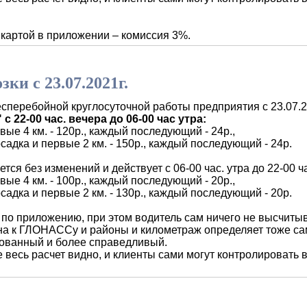
артой в приложении – комиссия 3%.
ки с 23.07.2021г.
перебойной круглосуточной работы предприятия с 23.07.20
с 22-00 час. вечера до 06-00 час утра:
рвые 4 км. - 120р., каждый последующий - 24р.,
осадка и первые 2 км. - 150р., каждый последующий - 24р.
ется без изменений и действует с 06-00 час. утра до 22-00 ч
рвые 4 км. - 100р., каждый последующий - 20р.,
осадка и первые 2 км. - 130р., каждый последующий - 20р.
 приложению, при этом водитель сам ничего не высчитывае
на к ГЛОНАССу и районы и километраж определяет тоже са
зованный и более справедливый.
есь расчет видно, и клиенты сами могут контролировать в