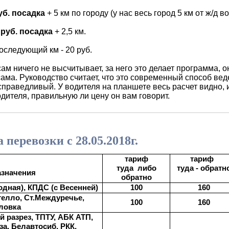
уб. посадка
+ 5 км по городу (у нас весь город 5 км от ж/д во
руб. посадка
+ 2,5 км.
оследующий км - 20 руб.
сам ничего не высчитывает, за него это делает программа,
ама. Руководство считает, что это современный способ вед
праведливый. У водителя на планшете весь расчет видно, и
дителя, правильную ли цену он вам говорит.
перевозки с 28.05.2018г.
тариф
тариф
туда
либо
туда - обратн
азначения
обратно
100
1
6
0
одная), КПДС (с Весенней)
телло, Ст.Междуречье,
100
1
6
0
ловка
 разрез, ТПТУ, АБК АТП,
за, Белавтосиб, РКК,