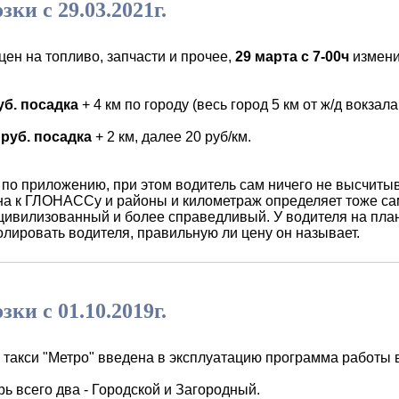
ки с 29.03.2021г.
н на топливо, запчасти и прочее,
29 марта с 7-00ч
измени
уб. посадка
+ 4 км по городу (весь город 5 км от ж/д вокзала
руб. посадка
+ 2 км, далее 20 руб/км.
 приложению, при этом водитель сам ничего не высчитывае
на к ГЛОНАССу и районы и километраж определяет тоже са
цивилизованный и более справедливый. У водителя на план
олировать водителя, правильную ли цену он называет.
ки с 01.10.2019г.
в такси "Метро" введена в эксплуатацию программа работы 
ь всего два - Городской и Загородный.