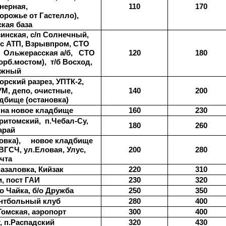
11
0
1
7
0
нерная,
орожье от Гастелло),
кая база
инская, с/п Солнечный,
кс АТП, Взрывпром, СТО
1
2
0
1
8
0
Ольжерасская а/б,
СТО
орб.мостом),
т/б Восход,
ежный
орский разрез, УПТК-2,
1
4
0
20
0
УМ, депо, очистные,
дбище (остановка)
1
6
0
2
3
0
 на новое кладбище
Притомский,
п.Чебал-Су,
1
8
0
2
6
0
арай
овка),
новое кладбище
20
0
2
8
0
 ВГСЧ, ул.Еловая, Улус,
чта
22
0
31
0
Фазаловка, Кийзак
23
0
32
0
и, пост ГАИ
2
5
0
3
5
0
о Чайка, б/о Дружба
2
8
0
40
0
йнтбольный клуб
30
0
40
0
Томская, аэропорт
32
0
43
0
, п.Распадский