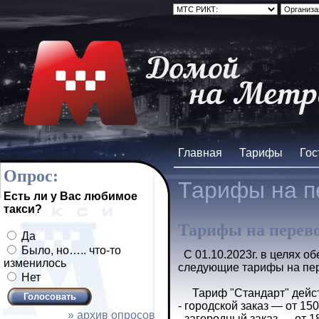
Главная
Тарифы
Гос
Опрос:
Тарифы на п
Есть ли у Вас любимое
такси?
Тарифы на перевоз
Да
Было, но….. что-то
С 01.10.2023г. в целях о
изменилось
следующие тарифы на пер
Нет
Тариф "Стандарт" действуе
- городской заказ — от 150 
» архив опросов
- загородный заказ — от 18