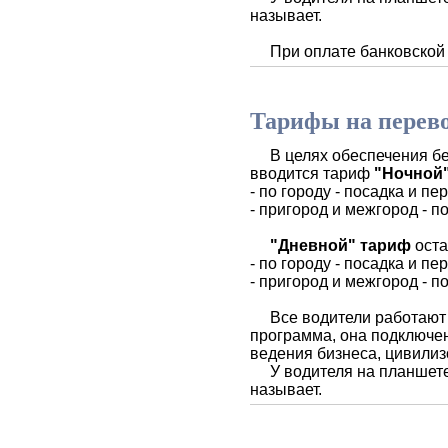
называет.
При оплате банковской к
Тарифы на перевоз
В целях обеспечения бес
вводится тариф
"Ночной" 
- по городу - посадка и пе
- пригород и межгород - п
"Дневной" тариф
оста
- по городу - посадка и пе
- пригород и межгород - п
Все водители работают по
программа, она подключе
ведения бизнеса, цивили
У водителя на планшете в
называет.