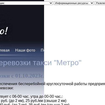
тевая
Наши фото
Помощь водителю
Юмор
О нас
еревозки такси "Метро"
ки с 01.10.2023г.
беспечения бесперебойной круглосуточной работы предпри
евозки:
т с 06-00 час. утра до 00-00 час.:
руб. (до 2 км), 25 руб./км (свыше 2 км)
0 руб. (до 2 км), 35 руб./км (свыше 2 км)