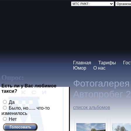
Главная
Тарифы
Гос
Юмор
О нас
Опрос:
Фотогалерея
Есть ли у Вас любимое
такси?
Автопробег 
Да
список альбомов
Было, но….. что-то
изменилось
Нет