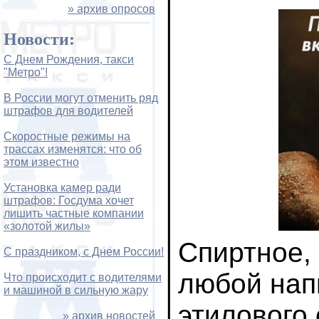
» архив опросов
Новости:
С Днем Рождения, такси
"Метро"!
В России могут отменить ряд
штрафов для водителей
Скоростные режимы на
трассах изменятся: что об
этом известно
Установка камер ради
штрафов: Госдума хочет
лишить частные компании
«золотой жилы»
Спиртное, 
С праздником, с Днем России!
любой напи
Что происходит с водителями
и машиной в сильную жару
этилового
» архив новостей