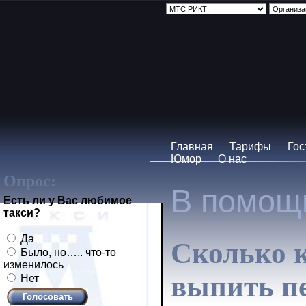
Главная
Тарифы
Гос
Юмор
О нас
Опрос:
В помощ
Есть ли у Вас любимое
такси?
Да
Сколько к
Было, но….. что-то
изменилось
выпить пе
Нет