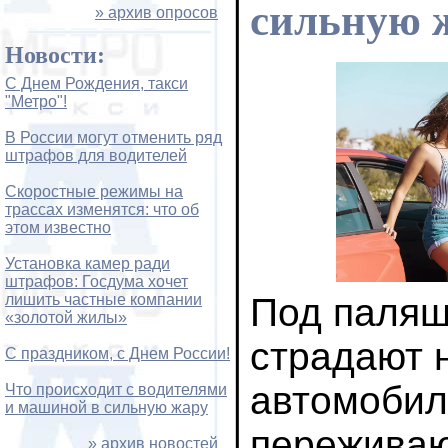
сильную 
» архив опросов
Новости:
С Днем Рождения, такси
"Метро"!
В России могут отменить ряд
штрафов для водителей
Скоростные режимы на
трассах изменятся: что об
этом известно
Установка камер ради
штрафов: Госдума хочет
лишить частные компании
Под паля
«золотой жилы»
страдают 
С праздником, с Днем России!
автомобил
Что происходит с водителями
и машиной в сильную жару
переживаю
» архив новостей