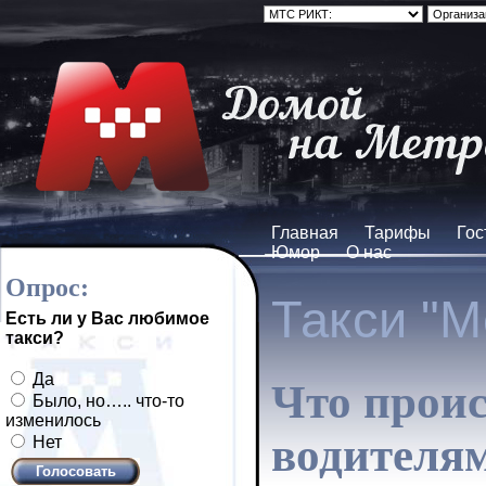
Главная
Тарифы
Гос
Юмор
О нас
Опрос:
Такси "М
Есть ли у Вас любимое
такси?
Да
Что проис
Было, но….. что-то
изменилось
водителя
Нет