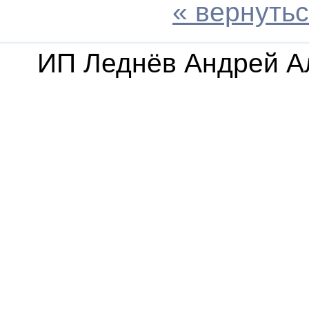
« вернутьс
ИП Леднёв Андрей А