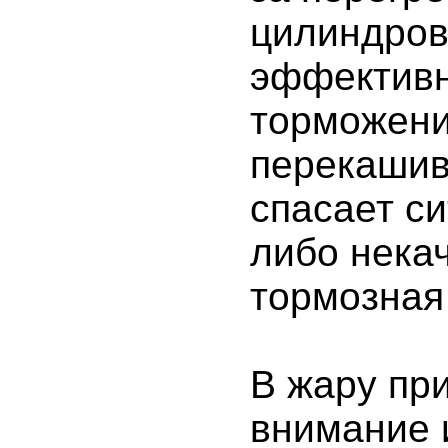
цилиндров
эффективн
торможени
перекашив
спасает с
либо нека
тормозная
В жару пр
внимание 