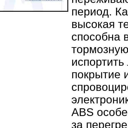
период. К
высокая т
способна 
тормозную
испортить
покрытие 
спровоцир
электрони
ABS особе
за перегре