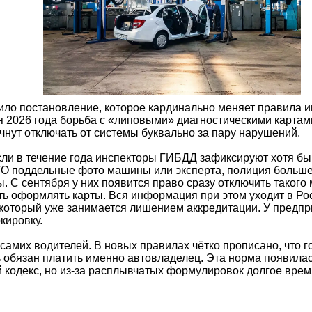
ло постановление, которое кардинально меняет правила иг
я 2026 года борьба с «липовыми» диагностическими картам
нут отключать от системы буквально за пару нарушений.
Если в течение года инспекторы ГИБДД зафиксируют хотя бы 
ТО поддельные фото машины или эксперта, полиция больше 
. С сентября у них появится право сразу отключить такого
ь оформлять карты. Вся информация при этом уходит в Ро
который уже занимается лишением аккредитации. У предпр
кировку.
самих водителей. В новых правилах чётко прописано, что г
обязан платить именно автовладелец. Эта норма появилас
 кодекс, но из-за расплывчатых формулировок долгое врем