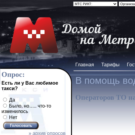
Главная
Тарифы
Гос
Опрос:
В помощь во
Есть ли у Вас любимое
такси?
Операторов ТО на
Да
Было, но….. что-то
изменилось
Нет
» архив опросов