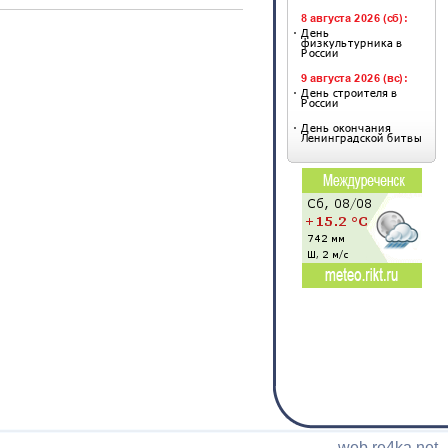
web.re4ka.net