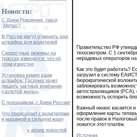
Новости:
С Днем Рождения, такси
"Метро"!
В России могут отменить ряд
штрафов для водителей
Правительство РФ утверди
техосмотром. С 1 сентябр
Скоростные режимы на
нерадивых операторов нач
трассах изменятся: что об
этом известно
Как это будет работать? 
загрузил в систему ЕАИС
Установка камер ради
бюрократической волокиты
штрафов: Госдума хочет
заблокировать возможност
лишить частные компании
автостраховщиков (РСА), 
«золотой жилы»
возможность оспорить бло
С праздником, с Днем России!
Важный нюанс касается и 
оформление карты теперь 
Что происходит с водителями
после правок в Налоговый
и машиной в сильную жару
ложится этот платёж.
» архив новостей
Источник