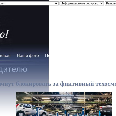
тевая
Наши фото
Помощь водителю
Юмор
О нас
дителю
чнут блокировать за фиктивный техосм