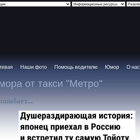
тевая
Наши фото
Помощь водителю
Юмор
О нас
ора от такси "Метро"
ышибает...