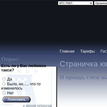
Главная
Тарифы
Гос
Опрос:
Страничка юм
Есть ли у Вас любимое
такси?
И правда, слезу в
Да
Было, но….. что-то
изменилось
Нет
» архив опросов