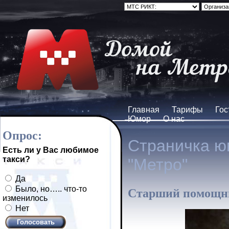
Главная
Тарифы
Гос
Юмор
О нас
Опрос:
Страничка ю
Есть ли у Вас любимое
такси?
"Метро"
Да
Было, но….. что-то
Старший помощник
изменилось
Нет