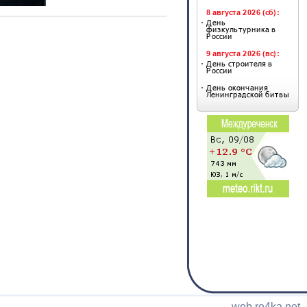
web.re4ka.net