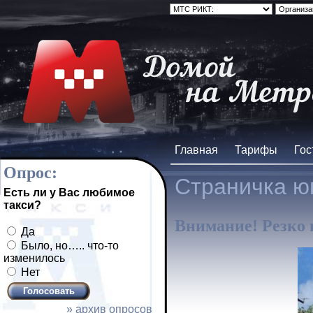
Главная
Тарифы
Гос
Опрос:
Страничка юм
Есть ли у Вас любимое
такси?
Внимание! Резко 
Да
Было, но….. что-то
изменилось
Нет
» архив опросов