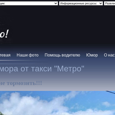
тевая
Наши фото
Помощь водителю
Юмор
О нас
ора от такси "Метро"
не тормозить!!!