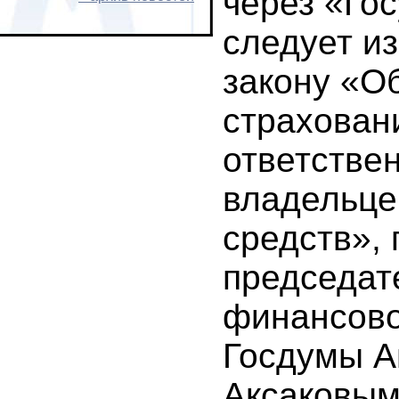
через «Гос
следует из
закону «О
страхован
ответстве
владельце
средств»,
председат
финансово
Госдумы А
Аксаковым