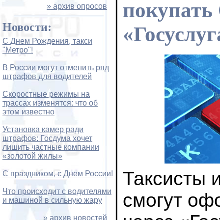
покупать
» архив опросов
Новости:
«Госуслуг
С Днем Рождения, такси
"Метро"!
В России могут отменить ряд
штрафов для водителей
Скоростные режимы на
трассах изменятся: что об
этом известно
Установка камер ради
штрафов: Госдума хочет
лишить частные компании
«золотой жилы»
Таксисты 
С праздником, с Днем России!
Что происходит с водителями
смогут оф
и машиной в сильную жару
» архив новостей