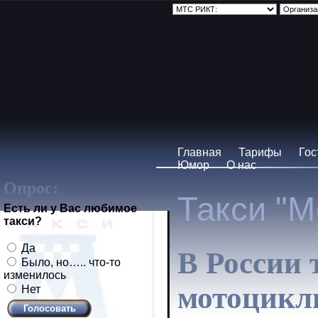
Главная
Тарифы
Гос
Юмор
О нас
Опрос:
Такси "М
Есть ли у Вас любимое
такси?
Да
В России 
Было, но….. что-то
изменилось
мотоцикл
Нет