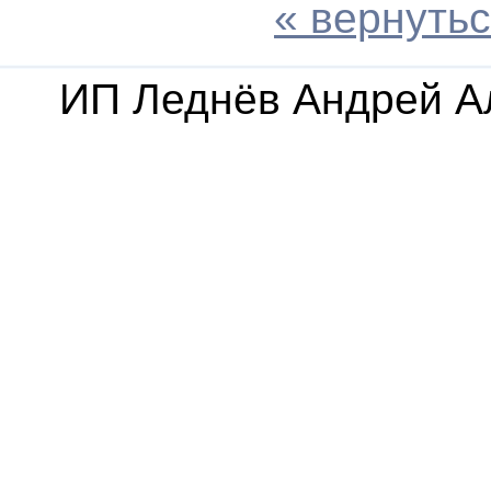
« вернутьс
ИП Леднёв Андрей А