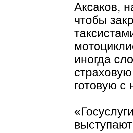
Аксаков, н
чтобы зак
таксистам
мотоцикли
иногда сл
страховую
готовую с 
«Госуслуги
выступают