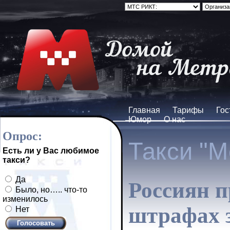
Главная
Тарифы
Гос
Юмор
О нас
Опрос:
Такси "М
Есть ли у Вас любимое
такси?
Да
Россиян п
Было, но….. что-то
изменилось
штрафах 
Нет