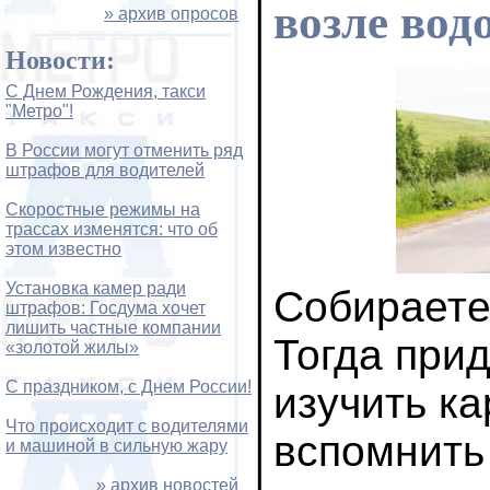
возле вод
» архив опросов
Новости:
С Днем Рождения, такси
"Метро"!
В России могут отменить ряд
штрафов для водителей
Скоростные режимы на
трассах изменятся: что об
этом известно
Установка камер ради
Собираете
штрафов: Госдума хочет
лишить частные компании
Тогда при
«золотой жилы»
С праздником, с Днем России!
изучить ка
Что происходит с водителями
вспомнить
и машиной в сильную жару
» архив новостей