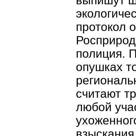
выпишут ш
экологиче
протокол 
Росприрод
полиция. 
опушках т
региональ
считают т
любой учас
ухоженног
взыскания